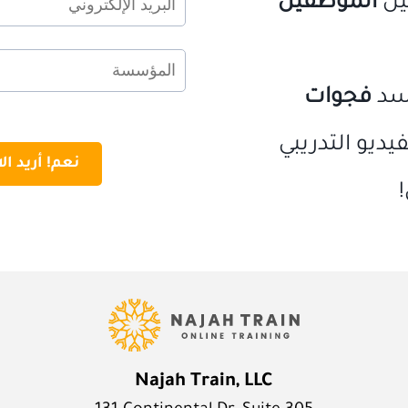
يل
الموظفين
لسد
فجوات
يديو التدريبي
نعم! أريد ال
Najah Train, LLC